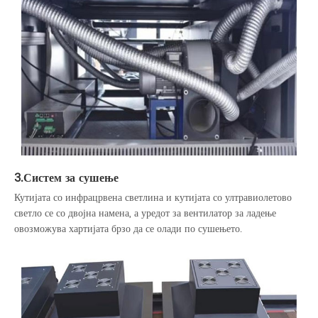
3.Систем за сушење
Кутијата со инфрацрвена светлина и кутијата со ултравиолетово
светло се со двојна намена, а уредот за вентилатор за ладење
овозможува хартијата брзо да се олади по сушењето.