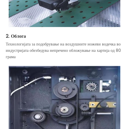
2. Облога
Технологијата за подобрување на воздушните ножеви водечка во
индустријата обезбедува непречено обложување на хартија од 80
грама