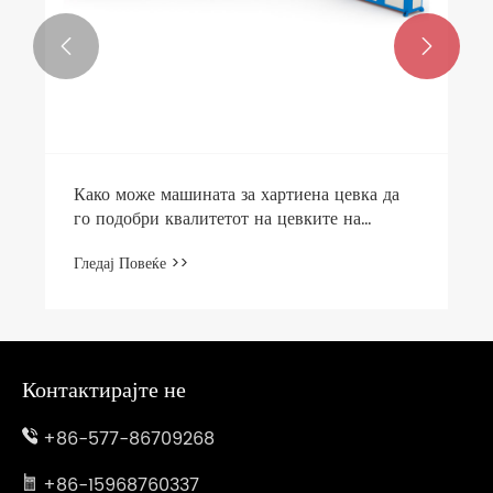


Како може машината за хартиена цевка да
го подобри квалитетот на цевките на
размер?
Гледај Повеќе >>
Контактирајте не
+86-577-86709268
+86-15968760337