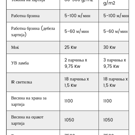
g/m2
Работна брзина
5-100 м/мин
5-100 м/мин
Работна брзина (дебела
5-60 м/мин
5-60 м/мин
хартија)
Моќ
25 Kw
30 Kw
2 парчиња x
3 парчиња x
УВ ламба
9,75 Kw
9,75 Kw
18 парчиња x
18 парчиња x
IR светилка
1,5 Kw
1,5 Kw
Висина на храна за
1100
1100
хартија
Висина на оџакот
1050
1050
хартија