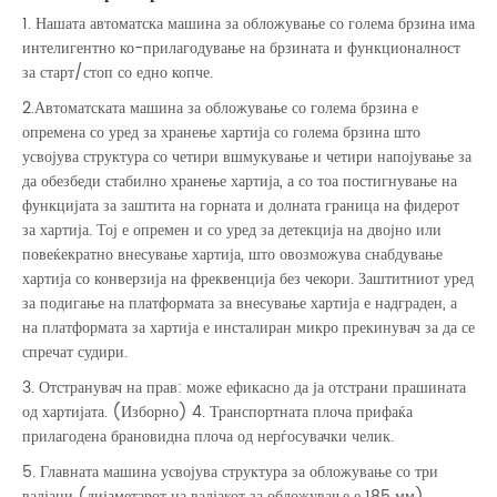
1. Нашата автоматска машина за обложување со голема брзина има
интелигентно ко-прилагодување на брзината и функционалност
за старт/стоп со едно копче.
2.Автоматската машина за обложување со голема брзина е
опремена со уред за хранење хартија со голема брзина што
усвојува структура со четири вшмукување и четири напојување за
да обезбеди стабилно хранење хартија, а со тоа постигнување на
функцијата за заштита на горната и долната граница на фидерот
за хартија. Тој е опремен и со уред за детекција на двојно или
повеќекратно внесување хартија, што овозможува снабдување
хартија со конверзија на фреквенција без чекори. Заштитниот уред
за подигање на платформата за внесување хартија е надграден, а
на платформата за хартија е инсталиран микро прекинувач за да се
спречат судири.
3. Отстранувач на прав: може ефикасно да ја отстрани прашината
од хартијата. (Изборно) 4. Транспортната плоча прифаќа
прилагодена брановидна плоча од нерѓосувачки челик.
5. Главната машина усвојува структура за обложување со три
валјаци (дијаметарот на валјакот за обложување е 185 мм).