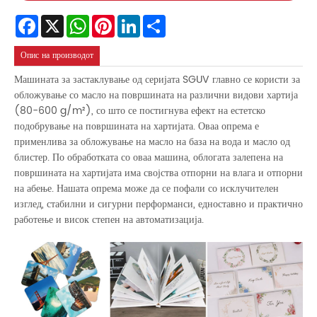
Facebook
X
WhatsApp
Pinterest
LinkedIn
Share
Опис на производот
Машината за застаклување од серијата SGUV главно се користи за
обложување со масло на површината на различни видови хартија
(80-600 g/m²), со што се постигнува ефект на естетско
подобрување на површината на хартијата. Оваа опрема е
применлива за обложување на масло на база на вода и масло од
блистер. По обработката со оваа машина, облогата залепена на
површината на хартијата има својства отпорни на влага и отпорни
на абење. Нашата опрема може да се пофали со исклучителен
изглед, стабилни и сигурни перформанси, едноставно и практично
работење и висок степен на автоматизација.