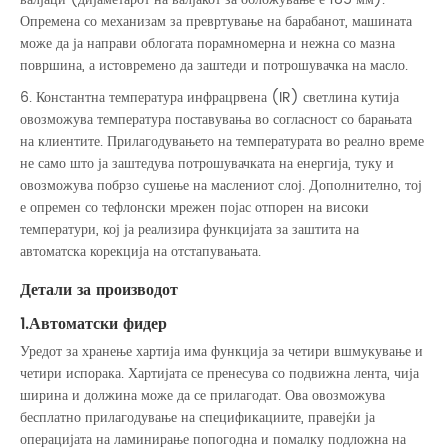
Опремена со механизам за превртување на барабанот, машината
може да ја направи облогата порамномерна и нежна со мазна
површина, а истовремено да заштеди и потрошувачка на масло.
6. Константна температура инфрацрвена (IR) светлина кутија
овозможува температура поставувања во согласност со барањата
на клиентите. Прилагодувањето на температурата во реално време
не само што ја заштедува потрошувачката на енергија, туку и
овозможува побрзо сушење на маслениот слој. Дополнително, тој
е опремен со тефлонски мрежен појас отпорен на високи
температури, кој ја реализира функцијата за заштита на
автоматска корекција на отстапувањата.
Детали за производот
1.Автоматски фидер
Уредот за хранење хартија има функција за четири вшмукување и
четири испорака. Хартијата се пренесува со подвижна лента, чија
ширина и должина може да се прилагодат. Ова овозможува
бесплатно прилагодување на спецификациите, правејќи ја
операцијата на ламинирање попогодна и помалку подложна на