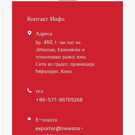
Контакт Инфо
Адреса

Бр. 460, 1 -ви пат на
Jinинхаи, Економски и
технолошки развој зона,
Сити во градот, провинција
hejеџијанг, Кина
тел

+86-577-86709268
Е-пошта

exporter@newstar-