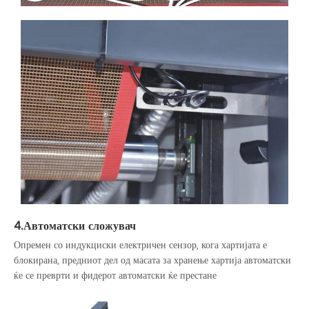
4.Автоматски сложувач
Опремен со индукциски електричен сензор, кога хартијата е
блокирана, предниот дел од масата за хранење хартија автоматски
ќе се преврти и фидерот автоматски ќе престане