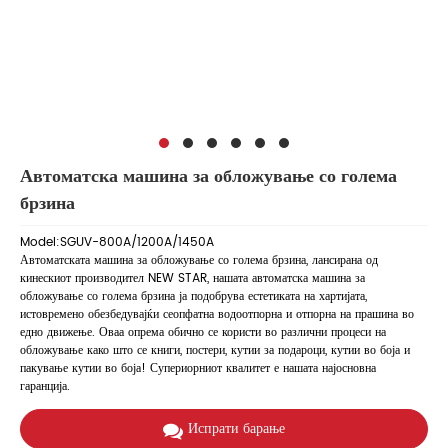
Автоматска машина за обложување со голема
брзина
Model:SGUV-800A/1200A/1450A
Автоматската машина за обложување со голема брзина, лансирана од
кинескиот производител NEW STAR, нашата автоматска машина за
обложување со голема брзина ја подобрува естетиката на хартијата,
истовремено обезбедувајќи сеопфатна водоотпорна и отпорна на прашина во
едно движење. Оваа опрема обично се користи во различни процеси на
обложување како што се книги, постери, кутии за подароци, кутии во боја и
пакување кутии во боја! Супериорниот квалитет е нашата најосновна
гаранција.
Испрати барање