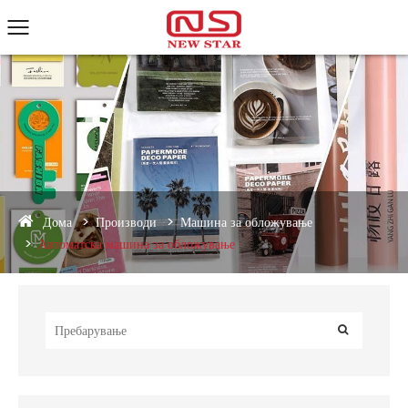
Дома
Производи
Машина за обложување
Автоматска машина за обложување