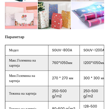
Параметар
Модел
SGUV-800A
SGUV-1200A
Макс.Големина на
760*1050мм
1200*1050мм
хартија
Мин.Големина на
270 * 270 мм
300 * 300 мм
хартија
250~500
250~500
Тежина на хартија
g/m2
g/m2
128~500
Тежина на хартија
80~500 g/m2