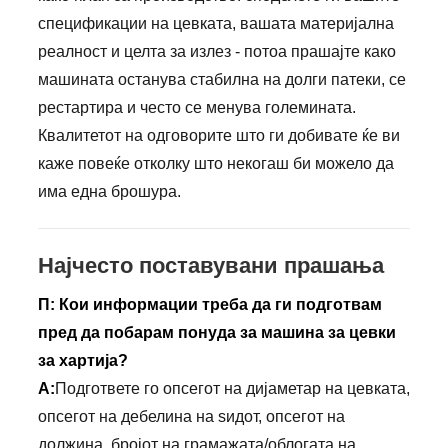
спецификации на цевката, вашата материјална
реалност и целта за излез - потоа прашајте како
машината останува стабилна на долги патеки, се
рестартира и често се менува големината.
Квалитетот на одговорите што ги добивате ќе ви
каже повеќе отколку што некогаш би можело да
има една брошура.
Најчесто поставувани прашања
П: Кои информации треба да ги подготвам
пред да побарам понуда за машина за цевки
за хартија?
А:
Подгответе го опсегот на дијаметар на цевката,
опсегот на дебелина на ѕидот, опсегот на
должина, бројот на грамажата/облогата на