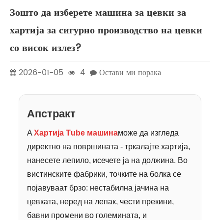
Зошто да изберете машина за цевки за
хартија за сигурно производство на цевки
со висок излез?
2026-01-05
4
Остави ми порака
Апстракт
A
Хартија Т
ube машина
може да изгледа
директно на површината - тркалајте хартија,
нанесете лепило, исечете ја на должина. Во
вистинските фабрики, точките на болка се
појавуваат брзо: нестабилна јачина на
цевката, неред на лепак, чести прекини,
бавни промени во големината, и