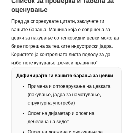
Список за проверка и табела за
оценување
Пред да споредувате цитати, заклучете ги
вашите барања. Машина која е совршена за
цевки за пакување со тенкоѕидни цевки може да
биде погрешна за тешките индустриски јадра.
Користете ја контролната листа подолу за да
избегнете купување „речиси правилно“.
Дефинирајте ги вашите барања за цевки
Примена и оптоварување на цевката
(пакување, јадра за намотување,
структурна употреба)
Опсег на дијаметар и опсег на
дебелина на ѕидот
Опсег на должина и очекување за