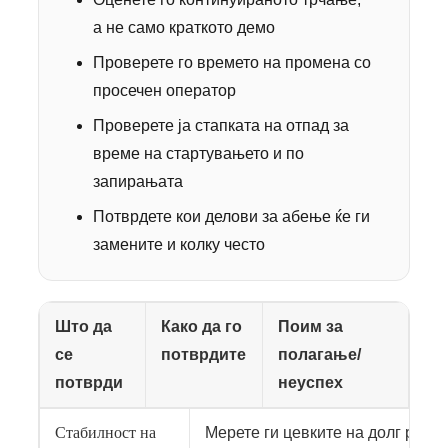
а не само краткото демо
Проверете го времето на промена со
просечен оператор
Проверете ја стапката на отпад за
време на стартувањето и по
запирањата
Потврдете кои делови за абење ќе ги
замените и колку често
Што да
Како да го
Поим за
се
потврдите
полагање/
потврди
неуспех
Стабилност на
Мерете ги цевките на долг рок и