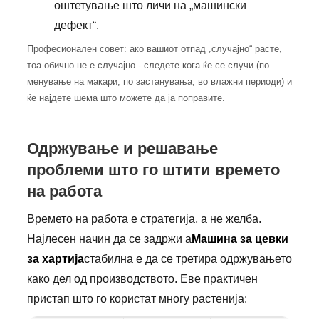
оштетување што личи на „машински
дефект“.
Професионален совет: ако вашиот отпад „случајно“ расте,
тоа обично не е случајно - следете кога ќе се случи (по
менување на макари, по застанувања, во влажни периоди) и
ќе најдете шема што можете да ја поправите.
Одржување и решавање
проблеми што го штити времето
на работа
Времето на работа е стратегија, а не желба.
Најлесен начин да се задржи а
Машина за цевки
за хартија
стабилна е да се третира одржувањето
како дел од производството. Еве практичен
пристап што го користат многу растенија: