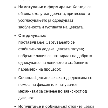
Намотување и формирање:
Хартија се
обвива околу мандрелата; притисокот и
усогласувањето ја одредуваат
заобленоста и густината на цевката.
Стврднување/
поставување:
Сврзувањето се
стабилизира додека цевката патува;
побрзите линии се потпираат на доброто
однесување на лепилото и стабилните
параметри на процесот.
Сечење:
Цевките се сечат до должина со
помош на фиксен или патувачки
механизам за сечење во зависност од
дизајнот.
Испуштање и собирање:
Готовите цевки