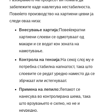
забележите каде навлегува нестабилноста.
Повеќето производство на хартиени цевки ја
следи оваа низа:
Внесување хартија:
Повеќекратни
хартиени слоеви се одмотуваат од
макари и се водат кон зоната на
намотување.
Контрола на тензија:
На секој слој му е
потребна стабилна напнатост, така што
слоевите се редат уредно наместо да се
збрчкаат или истегнуваат.
Примена на лепило:
Лепакот се
нанесува во контролирана шема, така
што врзувањето е силно, но не и
неуредно.