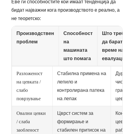
Еве ги способностите кои имаат тенденција да
бидат најважни кога производството е реално, а
не теоретско:
Производствен
Способност
Што треба
проблем
на
да барате за
машината
време на
што помага
евалуацијата
Разложеност
Стабилна примена на
Дури и 
на цевката /
лепило и
чистат, 
слабо
контролирана патека
грамажа
поврзување
на лепак
цевката
Овални цевки
Цврст систем за
Конзист
/ слаба
формирање и
цевката
заобленост
стабилен притисок на
работењ