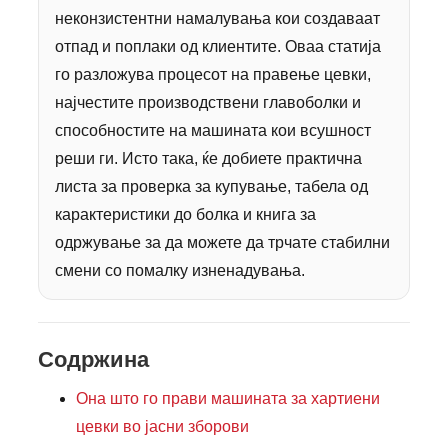
неконзистентни намалувања кои создаваат
отпад и поплаки од клиентите. Оваа статија
го разложува процесот на правење цевки,
најчестите производствени главоболки и
способностите на машината кои всушност
реши ги. Исто така, ќе добиете практична
листа за проверка за купување, табела од
карактеристики до болка и книга за
одржување за да можете да трчате стабилни
смени со помалку изненадувања.
Содржина
Она што го прави машината за хартиени
цевки во јасни зборови