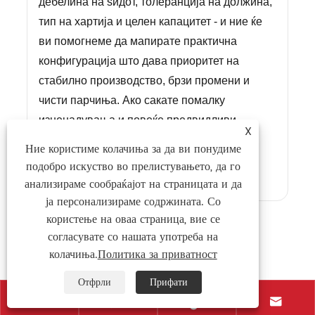
дебелина на ѕидот, толеранција на должина,
тип на хартија и целен капацитет - и ние ќе
ви помогнеме да мапирате практична
конфигурација што дава приоритет на
стабилно производство, брзи промени и
чисти парчиња. Ако сакате помалку
изненадувања и повеќе предвидливи
X
промени,
контактирајте со нас
да
Ние користиме колачиња за да ви понудиме
разговарате за вашата апликација и да
подобро искуство во прелистувањето, да го
побарате приспособено решение.
анализираме сообраќајот на страницата и да
ја персонализираме содржината. Со
користење на оваа страница, вие се
Facebook
X
WhatsApp
Pinterest
LinkedIn
Share
согласувате со нашата употреба на
колачиња.
Политика за приватност
Претходна :
Се произведува машината за втиснување од индустриско
Отфрли
Прифати
ниво YF-920C на NEW STAR!



