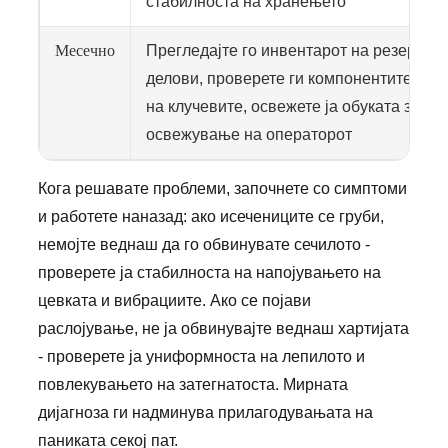
стабилноста на хранењето
Месечно
Прегледајте го инвентарот на резервни
делови, проверете ги компонентите за 
на клучевите, освежете ја обуката за
освежување на операторот
Кога решавате проблеми, започнете со симптоми
и работете наназад: ако исечениците се груби,
немојте веднаш да го обвинувате сечилото -
проверете ја стабилноста на напојувањето на
цевката и вибрациите. Ако се појави
раслојување, не ја обвинувајте веднаш хартијата
- проверете ја униформноста на лепилото и
повлекувањето на затегнатоста. Мирната
дијагноза ги надминува прилагодувањата на
паниката секој пат.