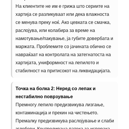
На клиентите не им е грижа што сериите на
хартија се разликуваат или дека влажноста
се менува преку ноќ. Ако цевката се смачка,
раслојува, или колабира за време на
намотување/пакување, ја губите довербата и
маржата. Проблемите со јачината обично се
навраќаат на контролата на затегнатоста на
хартијата, униформност на лепилото и
стабилност на притисокот на ликвидацијата.
Точка на болка 2: Неред со лепак и
нестабилно поврзување
Премногу лепило предизвикува лизгање,
контаминација и прекин на чистењето.
Премалку предизвикува раслојување и слаби
зглобови. Контролирана патека за испорака