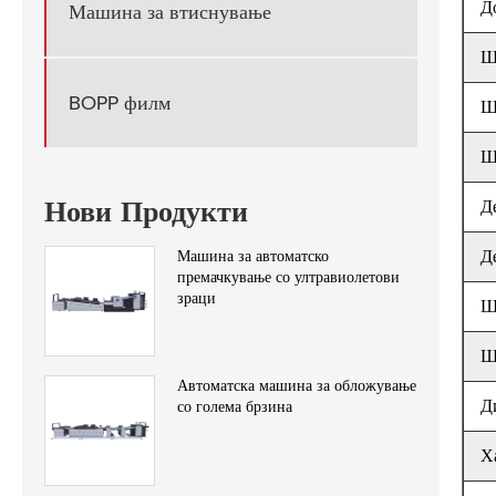
Д
Машина за втиснување
Ш
BOPP филм
Ш
Ш
Нови Продукти
Д
Д
Машина за автоматско
премачкување со ултравиолетови
зраци
Ш
Ш
Автоматска машина за обложување
Д
со голема брзина
Х