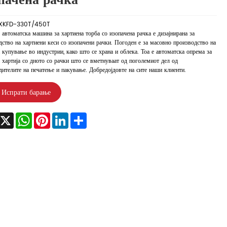
пачена рачка
XKFD-330T/450T
автоматска машина за хартиена торба со изопачена рачка е дизајнирана за
дство на хартиени кеси со изопачени рачки. Погоден е за масовно производство на
 купување во индустрии, како што се храна и облека. Тоа е автоматска опрема за
 хартија со дното со рачки што се вметнуваат од поголемиот дел од
дителите на печатење и пакување. Добредојдовте на сите наши клиенти.
Испрати барање
acebook
X
WhatsApp
Pinterest
LinkedIn
Share