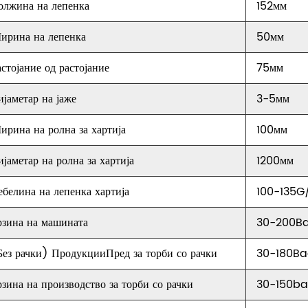
олжина на лепенка
152мм
ирина на лепенка
50мм
астојание од растојание
75мм
ијаметар на јаже
3-5мм
ирина на ролна за хартија
100мм
ијаметар на ролна за хартија
1200мм
ебелина на лепенка хартија
100-135G
рзина на машината
30-200B
Без рачки) ПродукцииПред за торби со рачки
30-180B
рзина на производство за торби со рачки
30-150b