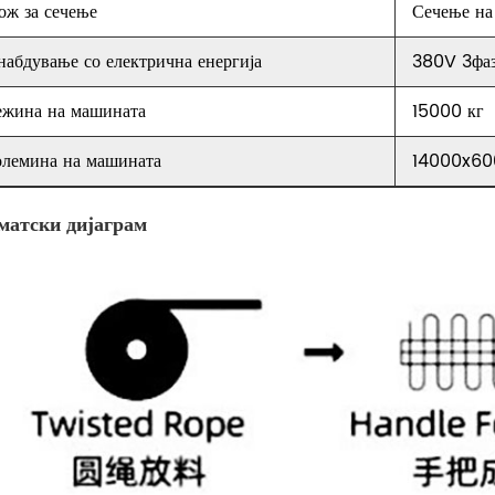
ож за сечење
Сечење на
набдување со електрична енергија
380V 3фаз
ежина на машината
15000 кг
олемина на машината
14000x6
атски дијаграм