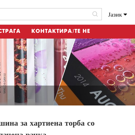
Јазик
Slovenský Jazyk
СТРАГА
КОНТАКТИРАЈТЕ НЕ
ина за хартиена торба со