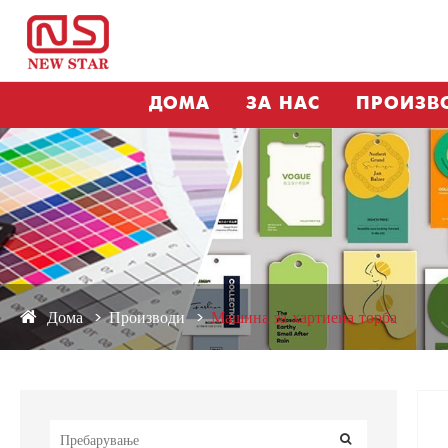
ДОМА
ЗА НАС
ПРОИЗВ
Дома
Производи
Машина за хартиена торба