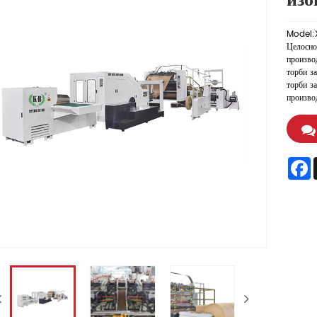
изо
Model:
Целосно 
произво
торби за
торби за
произво
F