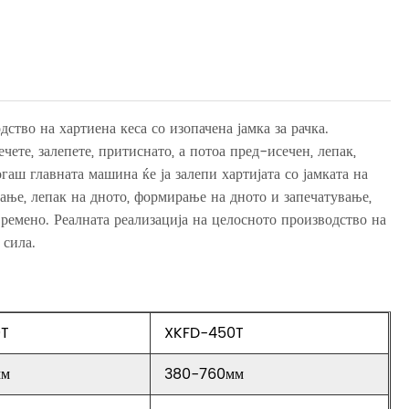
ство на хартиена кеса со изопачена јамка за рачка.
ете, залепете, притиснато, а потоа пред-исечен, лепак,
огаш главната машина ќе ја залепи хартијата со јамката на
ување, лепак на дното, формирање на дното и запечатување,
ремено. Реалната реализација на целосното производство на
 сила.
0T
XKFD-450T
мм
380-760мм