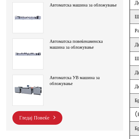
Д
Автоматска машина за обложување
Ш
Р
Автоматска повеќенаменска
Д
машина за обложување
Ш
Д
Автоматска УВ машина за
обложување
Д
Б
(
Гледај Повеќе
Б