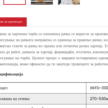
ис на производот
на за хартиена торба со изопачена рачка се користи за производ
есување на рачката направена со единица за правење рачки, исеч
матско стапче за рачка во празна или печатена ролна хартија. Т
ата до работ, цевката за хартија, формирајќи, отсечени, вовлек
есување на торби. Целиот процес е завршен истовремено еднов
матизација, може ефикасно да ги заштеди трошоците за работна
цификација
одел
XKFD-33
олжина на сечење
270-530