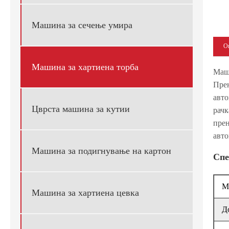
Машина за сечење умира
Оп
Машина за хартиена торба
Маши
Прен
авто
Цврста машина за кутии
рачк
прен
авто
Машина за подигнување на картон
Спе
М
Машина за хартиена цевка
Д