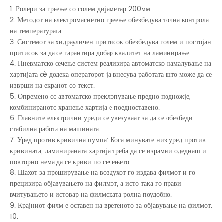
1. Ролери за греење со голем дијаметар 200мм.
2. Методот на електромагнетно греење обезбедува точна контрола
на температурата.
3. Системот за хидрауличен притисок обезбедува голем и постојан
притисок за да се гарантира добар квалитет на ламинирање.
4. Пневматско сечење систем реализира автоматско намалување на
хартијата сè додека операторот ја внесува работата што може да се
изврши на екранот со текст.
5. Опремено со автоматско преклопување предно подножје,
комбинираното хранење хартија е поедноставено.
6. Главните електрични уреди се увезуваат за да се обезбеди
стабилна работа на машината.
7. Уред против кривична пумпа: Кога минувате низ уред против
кривината, ламинираната хартија треба да се израмни одеднаш и
повторно нема да се криви по сечењето.
8. Шахот за проширување на воздухот го издава филмот и го
прецизира објавувањето на филмот, а исто така го прави
вчитувањето и истовар на филмската ролна поудобно.
9. Крајниот филм е оставен на вретеното за објавување на филмот.
10.