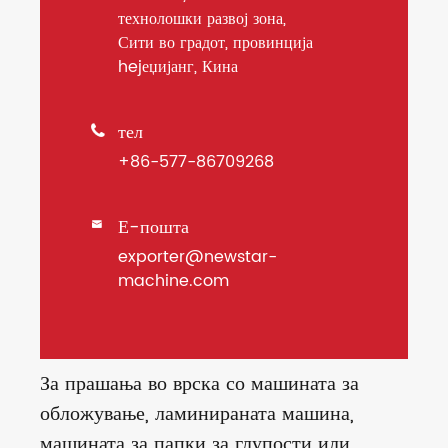
технолошки развој зона,
Сити во градот, провинција
hejеџијанг, Кина
тел

+86-577-86709268
Е-пошта

exporter@newstar-
machine.com
За прашања во врска со машината за
обложување, ламинираната машина,
машината за папки за глупости или