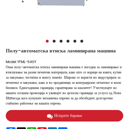
Полу-автоматска втиска ламинирана машина
Model:YFML-540Y
Оваа полу-автоматска втиска ламинирана машина е погодна за ламинирање и
втиснување на разни печатени материјали, како што се корици на книги, кутии
за пакување, честитки и многу повеќе. Широко се користи во индустријата за
печатење и пакување, како и во продавници за комерцијално печатење и мали
бизниси. Едногодишна гаранција, гарантирана за квалитет! Учествувајте во
нашата сегашна промоција и уживајте во целосна гаранција за услуга од Нова
Starвезда кога купувате механичка опрема за да обезбедите долгорочно
стабилно работење на вашата опрема.
Испрати барање