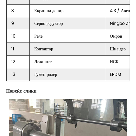
8
Екран на допир
4.3 / Авенци
9
Серво редуктор
Ningbo Zho
10
Реле
Омрон
11
Контактор
Шнајдер
12
Лежиште
НСК
13
Гумен ролер
EPDM
Повеќе слики