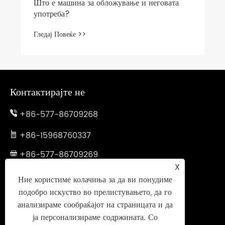
Контактирајте не
+86-577-86709268
+86-15968760337
+86-577-86709269
X
exporter@newstar-machine.com
Ние користиме колачиња за да ви понудиме
подобро искуство во прелистувањето, да го
Бр. 460, 1 -ви пат на Jinинхаи, Економски и
анализираме сообраќајот на страницата и да
технолошки развој зона, Сити во градот,
ја персонализираме содржината. Со
провинција hejеџијанг, Кина