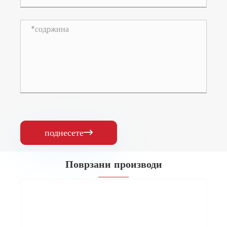
поднесете

Поврзани производи
Мала полу-автоматска машина за
ламинирање