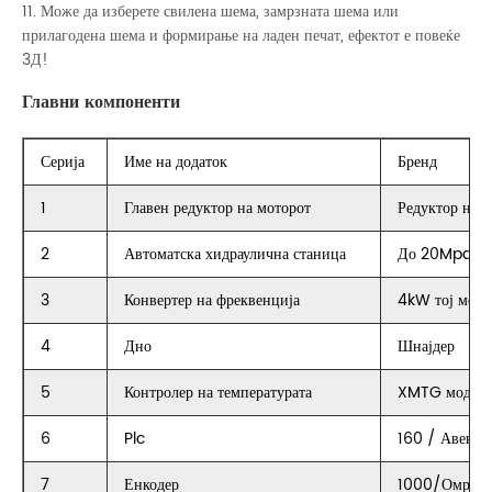
11. Може да изберете свилена шема, замрзната шема или
прилагодена шема и формирање на ладен печат, ефектот е повеќе
3Д!
Главни компоненти
Серија
Име на додаток
Бренд
1
Главен редуктор на моторот
Редуктор на 
2
Автоматска хидраулична станица
До 20Mpa
3
Конвертер на фреквенција
4kW тој моде
4
Дно
Шнајдер
5
Контролер на температурата
XMTG модел
6
Plc
160 / Авенс
7
Енкодер
1000/Омрон