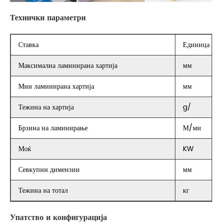
Технички параметри
Ставка
Единица
Максимална ламинирана хартија
мм
Мин ламинирана хартија
мм
Тежина на хартија
g/
Брзина на ламинирање
М/ми
Моќ
KW
Севкупни димензии
мм
Тежина на тотал
кг
Упатство и конфигурација