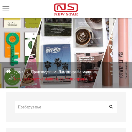
Дома
Производи
Ламинирање машина
Полу-автоматска машина за ламинирање