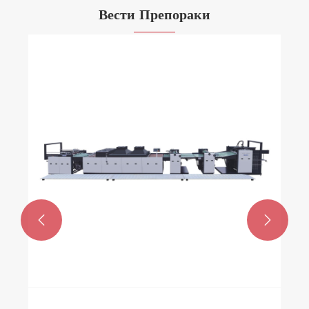
Вести Препораки
Која машина за подигање картонски
карактеристики всушност ги намалува
трошоците за мојата линија за пакување?
Гледај Повеќе >>

