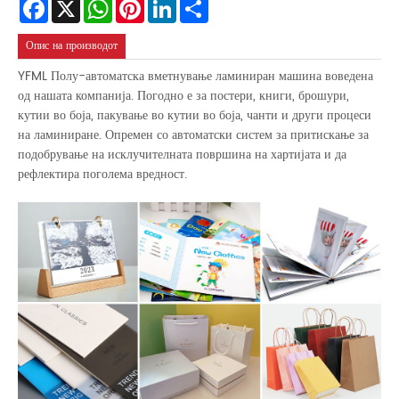
Facebook
X
WhatsApp
Pinterest
LinkedIn
Share
Опис на производот
YFML Полу-автоматска вметнување ламиниран машина воведена
од нашата компанија. Погодно е за постери, книги, брошури,
кутии во боја, пакување во кутии во боја, чанти и други процеси
на ламиниране. Опремен со автоматски систем за притискање за
подобрување на исклучителната површина на хартијата и да
рефлектира поголема вредност.